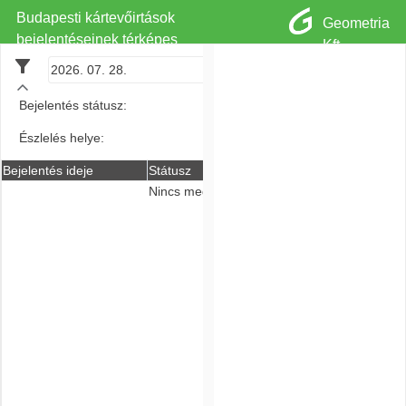
Budapesti kártevőirtások
Geometria
bejelentéseinek térképes
Kft.
megjelenítése
-
Bejelentés státusz:
Észlelés helye:
Bejelentés ideje
Státusz
Észlelés helye
Nincs megjeleníthető adat